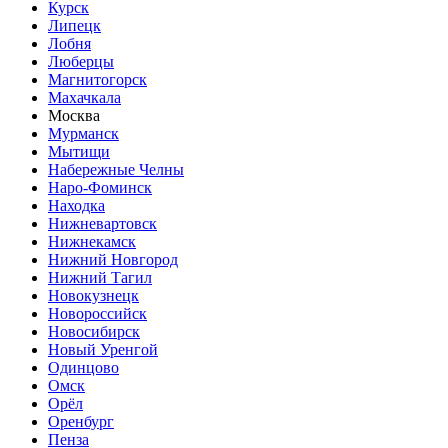
Курск
Липецк
Лобня
Люберцы
Магнитогорск
Махачкала
Москва
Мурманск
Мытищи
Набережные Челны
Наро-Фоминск
Находка
Нижневартовск
Нижнекамск
Нижний Новгород
Нижний Тагил
Новокузнецк
Новороссийск
Новосибирск
Новый Уренгой
Одинцово
Омск
Орёл
Оренбург
Пенза