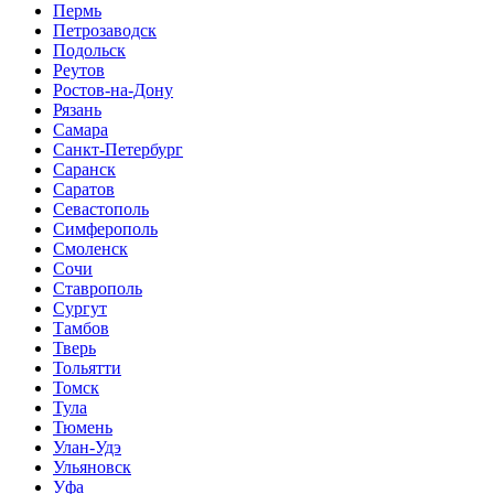
Пермь
Петрозаводск
Подольск
Реутов
Ростов-на-Дону
Рязань
Самара
Санкт-Петербург
Саранск
Саратов
Севастополь
Симферополь
Смоленск
Сочи
Ставрополь
Сургут
Тамбов
Тверь
Тольятти
Томск
Тула
Тюмень
Улан-Удэ
Ульяновск
Уфа