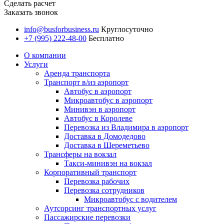
Сделать расчет
Заказать звонок
info@busforbusiness.ru
Круглосуточно
+7 (995) 222-48-00
Бесплатно
О компании
Услуги
Аренда транспорта
Транспорт в/из аэропорт
Автобус в аэропорт
Микроавтобус в аэропорт
Минивэн в аэропорт
Автобус в Королеве
Перевозка из Владимира в аэропорт
Доставка в Домодедово
Доставка в Шереметьево
Трансферы на вокзал
Такси-минивэн на вокзал
Корпоративный транспорт
Перевозка рабочих
Перевозка сотрудников
Микроавтобус с водителем
Аутсорсинг транспортных услуг
Пассажирские перевозки