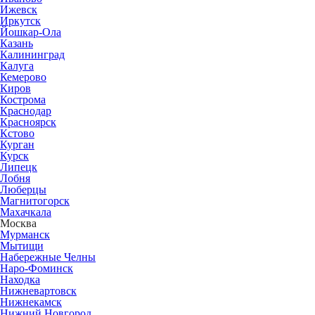
Ижевск
Иркутск
Йошкар-Ола
Казань
Калининград
Калуга
Кемерово
Киров
Кострома
Краснодар
Красноярск
Кстово
Курган
Курск
Липецк
Лобня
Люберцы
Магнитогорск
Махачкала
Москва
Мурманск
Мытищи
Набережные Челны
Наро-Фоминск
Находка
Нижневартовск
Нижнекамск
Нижний Новгород