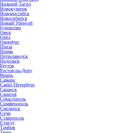
Нижний Тагил
Новокузнецк
Новороссийск
Новосибирск
Новый Уренгой
Одинцово
Омск
Орёл
Оренбург
Пенза
Пермь
Петрозаводск
Подольск
Реутов
Ростов-на-Дону
Рязань
Самара
Санкт-Петербург
Саранск
Саратов
Севастополь
Симферополь
Смоленск
Сочи
Ставрополь
Сургут
Тамбов
Тверь