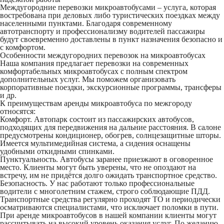
Междугородние перевозки микроавтобусами – услуга, которая
востребована при деловых либо туристических поездках между
населенными пунктами. Благодаря современному
автотранспорту и профессионализму водителей пассажиры
будут своевременно доставлены в пункт назначения безопасно и
с комфортом.
Особенности междугородних перевозок на микроавтобусах
Наша компания предлагает перевозки на современных
комфортабельных микроавтобусах с полным спектром
дополнительных услуг. Мы поможем организовать
корпоративные поездки, экскурсионные программы, трансферы
и др.
К преимуществам аренды микроавтобуса по межгороду
относятся:
Комфорт. Автопарк состоит из пассажирских автобусов,
подходящих для передвижения на дальние расстояния. В салоне
предусмотрены кондиционер, обогрев, солнцезащитные шторы.
Имеется мультимедийная система, а сидения оснащены
удобными откидными спинками.
Пунктуальность. Автобусы заранее приезжают в оговоренное
место. Клиенты могут быть уверены, что не опоздают на
встречу, им не придётся долго ожидать транспортное средство.
Безопасность. У нас работают только профессиональные
водители с многолетним стажем, строго соблюдающие ПДД.
Транспортные средства регулярно проходят ТО и периодически
осматриваются специалистами, что исключает поломки в пути.
При аренде микроавтобусов в нашей компании клиенты могут
рассчитывать на высокий уровень оказания услуг. По желанию