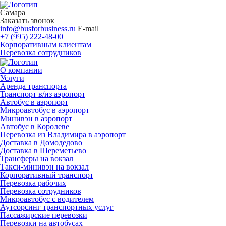
Самара
Заказать звонок
info@busforbusiness.ru
E-mail
+7 (995) 222-48-00
Корпоративным клиентам
Перевозка сотрудников
О компании
Услуги
Аренда транспорта
Транспорт в/из аэропорт
Автобус в аэропорт
Микроавтобус в аэропорт
Минивэн в аэропорт
Автобус в Королеве
Перевозка из Владимира в аэропорт
Доставка в Домодедово
Доставка в Шереметьево
Трансферы на вокзал
Такси-минивэн на вокзал
Корпоративный транспорт
Перевозка рабочих
Перевозка сотрудников
Микроавтобус с водителем
Аутсорсинг транспортных услуг
Пассажирские перевозки
Перевозки на автобусах