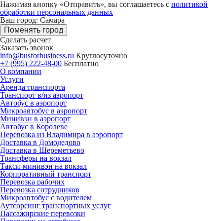
Нажимая кнопку «Отправить», вы соглашаетесь с
политикой
обработки персональных данных
Ваш город: Самара
Поменять город
Сделать расчет
Заказать звонок
info@busforbusiness.ru
Круглосуточно
+7 (995) 222-48-00
Бесплатно
О компании
Услуги
Аренда транспорта
Транспорт в/из аэропорт
Автобус в аэропорт
Микроавтобус в аэропорт
Минивэн в аэропорт
Автобус в Королеве
Перевозка из Владимира в аэропорт
Доставка в Домодедово
Доставка в Шереметьево
Трансферы на вокзал
Такси-минивэн на вокзал
Корпоративный транспорт
Перевозка рабочих
Перевозка сотрудников
Микроавтобус с водителем
Аутсорсинг транспортных услуг
Пассажирские перевозки